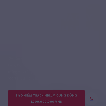
DỊCH VỤ CHĂM SÓC
CẢNH QUAN VÀ CÂY
XANH TỐT NHẤT ĐÀ
NẴNG
15+ năm kinh nghiệm dịch vụ cảnh quan cây xanh tại Đà
Nẵng. Đội ngũ kỹ sư lâm nghiệp có chứng chỉ quốc tế. Hệ
thống máy công cụ hiện đại. Bảo hiểm 1.2 tỉ đồng/sự vụ.
100% khách hàng hài lòng.
BẢO HIỂM TRÁCH NHIỆM CỘNG ĐỒNG
1.200.000.000 VNĐ