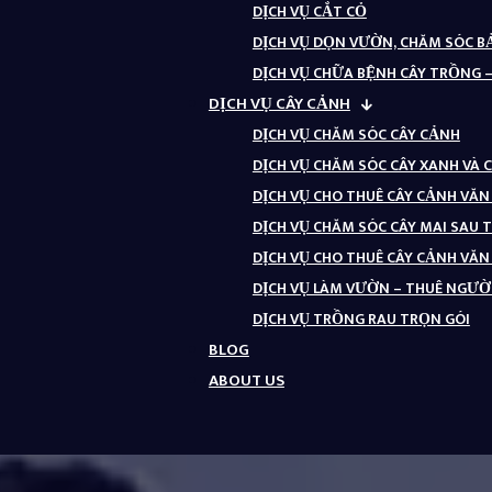
DỊCH VỤ CẮT CỎ
DỊCH VỤ DỌN VƯỜN, CHĂM SÓC 
DỊCH VỤ CHỮA BỆNH CÂY TRỒNG 
DỊCH VỤ CÂY CẢNH
DỊCH VỤ CHĂM SÓC CÂY CẢNH
DỊCH VỤ CHĂM SÓC CÂY XANH VÀ 
DỊCH VỤ CHO THUÊ CÂY CẢNH VĂ
DỊCH VỤ CHĂM SÓC CÂY MAI SAU 
DỊCH VỤ CHO THUÊ CÂY CẢNH VĂ
DỊCH VỤ LÀM VƯỜN – THUÊ NGƯỜI
DỊCH VỤ TRỒNG RAU TRỌN GÓI
BLOG
ABOUT US