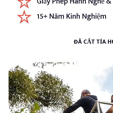
Giấy Phép Hành Nghề &
15+ Năm Kinh Nghiệm
ĐÃ CẮT TỈA 