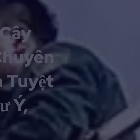
 Cây
Chuyên
n Tuyệt
ư Ý,