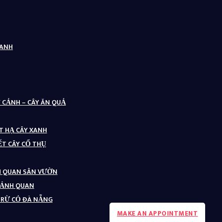
XANH
Y CẢNH – CÂY ĂN QUẢ
ẶT HẠ CÂY XANH
ẾT CÂY CỔ THỤ
NH QUAN SÂN VƯỜN
CẢNH QUAN
 TRỪ CỎ ĐÀ NẴNG
MAKE AN APPOINTMENT