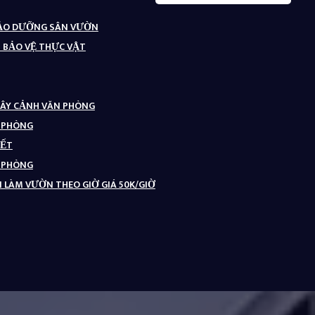
BẢO DƯỠNG SÂN VƯỜN
– BẢO VỆ THỰC VẬT
CÂY CẢNH VĂN PHÒNG
N PHÒNG
TẾT
N PHÒNG
 LÀM VƯỜN THEO GIỜ GIÁ 50K/GIỜ