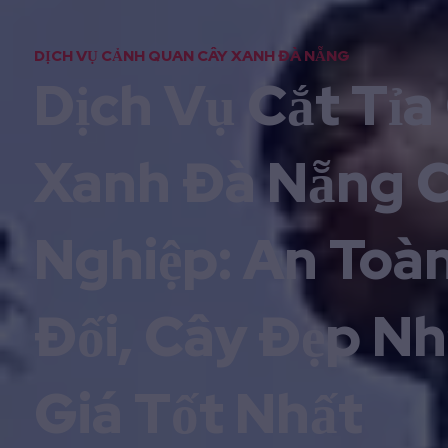
DỊCH VỤ CẢNH QUAN CÂY XANH ĐÀ NẴNG
Dịch Vụ Cắt Tỉa
Xanh Đà Nẵng 
Nghiệp: An Toà
Đối, Cây Đẹp Nh
Giá Tốt Nhất