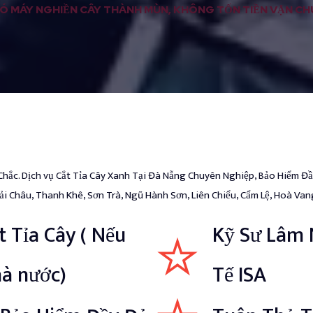
 CÓ MÁY NGHIỀN CÂY THÀNH MÙN, KHÔNG TỐN TIỀN VẬN C
Chắc. Dịch vụ Cắt Tỉa Cây Xanh Tại Đà Nẵng Chuyên Nghiệp, Bảo Hiểm Đ
i Châu, Thanh Khê, Sơn Trà, Ngũ Hành Sơn, Liên Chiểu, Cẩm Lệ, Hoà Van
t Tỉa Cây ( Nếu
Kỹ Sư Lâm 
hà nước)
Tế ISA