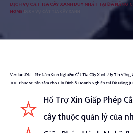
DỊCH VỤ CẮT TỈA CÂY XANH DUY NHẤT TẠI ĐÀ NẴNG
HOME
/
DỊCH VỤ CẮT TỈA CÂY XANH
VerdantDN – 15+ Năm Kinh Nghiệm Cắt Tỉa Cây Xanh, Uy Tín Vững 
300. Phục vụ tận tâm cho Gia Đình & Doanh Nghiệp tại Đà Nẵng (Hả
Hổ Trợ Xin Giấp Phép Cắ
cây thuộc quản lý của n