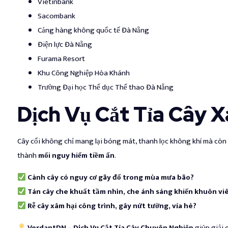
Vietinbank
Sacombank
Cảng hàng không quốc tế Đà Nẵng
Điện lực Đà Nẵng
Furama Resort
Khu Công Nghiệp Hòa Khánh
Trường Đại học Thể dục Thể thao Đà Nẵng
Dịch Vụ Cắt Tỉa Cây 
Cây cối không chỉ mang lại bóng mát, thanh lọc không khí mà còn 
thành
mối nguy hiểm tiềm ẩn
.
Cành cây có nguy cơ gãy đổ trong mùa mưa bão?
Tán cây che khuất tầm nhìn, che ánh sáng khiến khuôn viê
Rễ cây xâm hại công trình, gây nứt tường, vỉa hè?
VerdantDN – Dịch Vụ Cắt Tỉa Cây Chuyên Nghiệp
giúp giải 