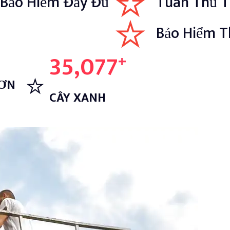
 Bảo Hiểm Đầy Đủ
Tuân Thủ T
Bảo Hiểm Th
35,077
+
HƠN
CÂY XANH