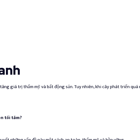
Xanh
tăng giá trị thẩm mỹ và bất động sản. Tuy nhiên, khi cây phát triển qu
n tối tăm?
quyết những vấn đề này một cách an toàn, thẩm mỹ và bền vững.