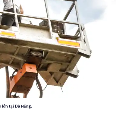
 lớn tại Đà Nẵng: