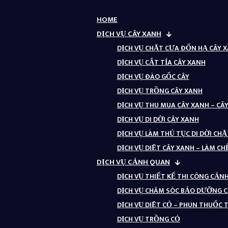
HOME
DỊCH VỤ CÂY XANH
DỊCH VỤ CHẶT CƯA ĐỐN HẠ CÂY 
DỊCH VỤ CẮT TỈA CÂY XANH
DỊCH VỤ ĐÀO GỐC CÂY
DỊCH VỤ TRỒNG CÂY XANH
DỊCH VỤ THU MUA CÂY XANH – CÂ
DỊCH VỤ DI DỜI CÂY XANH
DỊCH VỤ LÀM THỦ TỤC DI DỜI CH
DỊCH VỤ DIỆT CÂY XANH – LÀM CH
DỊCH VỤ CẢNH QUAN
DỊCH VỤ THIẾT KẾ THI CÔNG CẢ
DỊCH VỤ CHĂM SÓC BẢO DƯỠNG 
DỊCH VỤ DIỆT CỎ – PHUN THUỐC
DỊCH VỤ TRỒNG CỎ