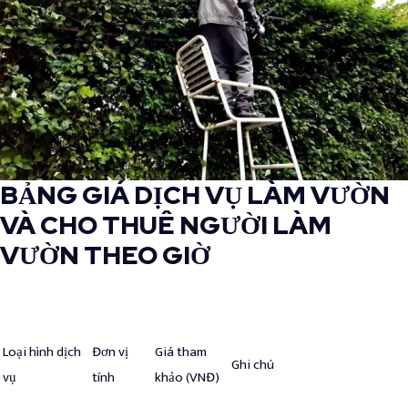
BẢNG GIÁ DỊCH VỤ LÀM VƯỜN
VÀ CHO THUÊ NGƯỜI LÀM
VƯỜN THEO GIỜ
Loại hình dịch
Đơn vị
Giá tham
Ghi chú
vụ
tính
khảo (VNĐ)