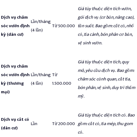
Giá tùy thuộc diện tích vườn,
Dịch vụ chăm
gói dịch vụ (cơ bản, nâng cao),
Lần/tháng
sóc vườn định
Từ 500.000
tần suất.
Bao gồm: cắt cỏ, nhổ
(4 lần)
kỳ (dân cư)
cỏ, tỉa cành, bón phân cơ bản,
vệ sinh vườn.
Giá tùy thuộc diện tích, quy
Dịch vụ chăm
mô, yêu cầu dịch vụ.
Bao gồm:
sóc vườn định
Lần/tháng
Từ
chăm sóc cảnh quan, cắt tỉa,
kỳ (thương
(4 lần)
1.500.000
bón phân, vệ sinh, duy trì thẩm
mại)
mỹ.
Giá tùy thuộc diện tích cỏ.
Bao
Dịch vụ cắt cỏ
Lần
Từ 200.000
gồm: cắt cỏ, tỉa mép, thu gom
(dân cư)
cỏ.