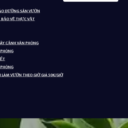
BẢO DƯỠNG SÂN VƯỜN
– BẢO VỆ THỰC VẬT
CÂY CẢNH VĂN PHÒNG
N PHÒNG
TẾT
N PHÒNG
 LÀM VƯỜN THEO GIỜ GIÁ 50K/GIỜ