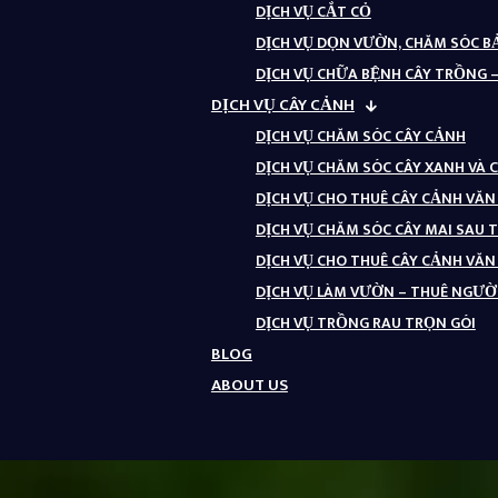
DỊCH VỤ CẮT CỎ
DỊCH VỤ DỌN VƯỜN, CHĂM SÓC 
DỊCH VỤ CHỮA BỆNH CÂY TRỒNG 
DỊCH VỤ CÂY CẢNH
DỊCH VỤ CHĂM SÓC CÂY CẢNH
DỊCH VỤ CHĂM SÓC CÂY XANH VÀ 
DỊCH VỤ CHO THUÊ CÂY CẢNH VĂ
DỊCH VỤ CHĂM SÓC CÂY MAI SAU 
DỊCH VỤ CHO THUÊ CÂY CẢNH VĂ
DỊCH VỤ LÀM VƯỜN – THUÊ NGƯỜI
DỊCH VỤ TRỒNG RAU TRỌN GÓI
BLOG
ABOUT US