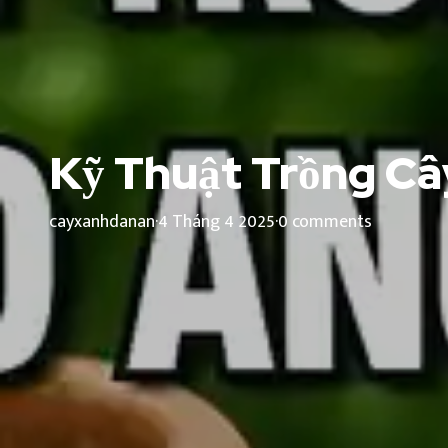
Kỹ Thuật Trồng Câ
cayxanhdanan
·
4 Tháng 4 2025
·
0 comments