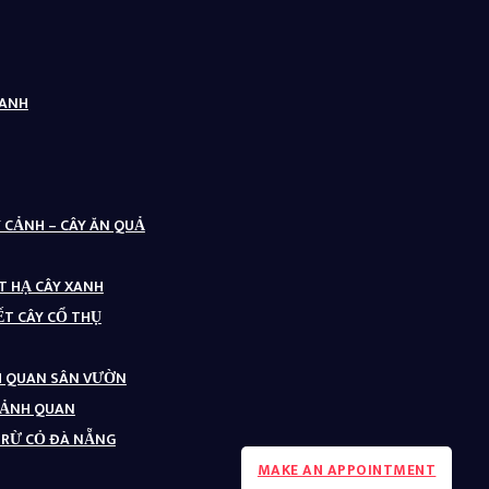
XANH
Y CẢNH – CÂY ĂN QUẢ
ẶT HẠ CÂY XANH
ẾT CÂY CỔ THỤ
NH QUAN SÂN VƯỜN
CẢNH QUAN
 TRỪ CỎ ĐÀ NẴNG
MAKE AN APPOINTMENT