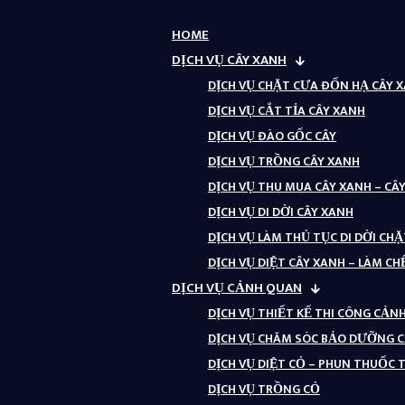
HOME
DỊCH VỤ CÂY XANH
DỊCH VỤ CHẶT CƯA ĐỐN HẠ CÂY 
DỊCH VỤ CẮT TỈA CÂY XANH
DỊCH VỤ ĐÀO GỐC CÂY
DỊCH VỤ TRỒNG CÂY XANH
DỊCH VỤ THU MUA CÂY XANH – CÂ
DỊCH VỤ DI DỜI CÂY XANH
DỊCH VỤ LÀM THỦ TỤC DI DỜI CH
DỊCH VỤ DIỆT CÂY XANH – LÀM CH
DỊCH VỤ CẢNH QUAN
DỊCH VỤ THIẾT KẾ THI CÔNG CẢ
DỊCH VỤ CHĂM SÓC BẢO DƯỠNG 
DỊCH VỤ DIỆT CỎ – PHUN THUỐC
DỊCH VỤ TRỒNG CỎ