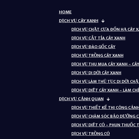
HOME
DỊCH VỤ CÂY XANH
DỊCH VỤ CHẶT CƯA ĐỐN HẠ CÂY 
DỊCH VỤ CẮT TỈA CÂY XANH
DỊCH VỤ ĐÀO GỐC CÂY
DỊCH VỤ TRỒNG CÂY XANH
DỊCH VỤ THU MUA CÂY XANH – CÂ
DỊCH VỤ DI DỜI CÂY XANH
DỊCH VỤ LÀM THỦ TỤC DI DỜI CH
DỊCH VỤ DIỆT CÂY XANH – LÀM CH
DỊCH VỤ CẢNH QUAN
DỊCH VỤ THIẾT KẾ THI CÔNG CẢ
DỊCH VỤ CHĂM SÓC BẢO DƯỠNG 
DỊCH VỤ DIỆT CỎ – PHUN THUỐC
DỊCH VỤ TRỒNG CỎ