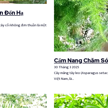
n Đốn Hạ
ây cối không đơn thuần là một
Cẩm Nang Chăm Só
30 Tháng 3 2025
Cây măng tây leo (Asparagus setace
Việt Nam, là…