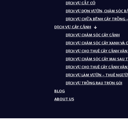
DỊCH VỤ CẮT CỎ
DỊCH VỤ DỌN VƯỜN, CHĂM SÓC 
DỊCH VỤ CHỮA BỆNH CÂY TRỒNG 
DỊCH VỤ CÂY CẢNH
DỊCH VỤ CHĂM SÓC CÂY CẢNH
DỊCH VỤ CHĂM SÓC CÂY XANH VÀ 
DỊCH VỤ CHO THUÊ CÂY CẢNH VĂ
DỊCH VỤ CHĂM SÓC CÂY MAI SAU 
DỊCH VỤ CHO THUÊ CÂY CẢNH VĂ
DỊCH VỤ LÀM VƯỜN – THUÊ NGƯỜI
DỊCH VỤ TRỒNG RAU TRỌN GÓI
BLOG
ABOUT US