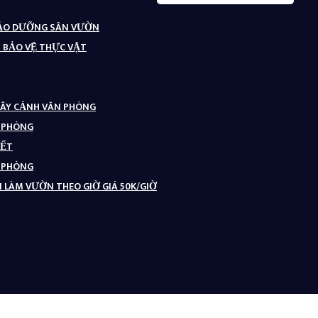
BẢO DƯỠNG SÂN VƯỜN
– BẢO VỆ THỰC VẬT
CÂY CẢNH VĂN PHÒNG
N PHÒNG
TẾT
N PHÒNG
 LÀM VƯỜN THEO GIỜ GIÁ 50K/GIỜ