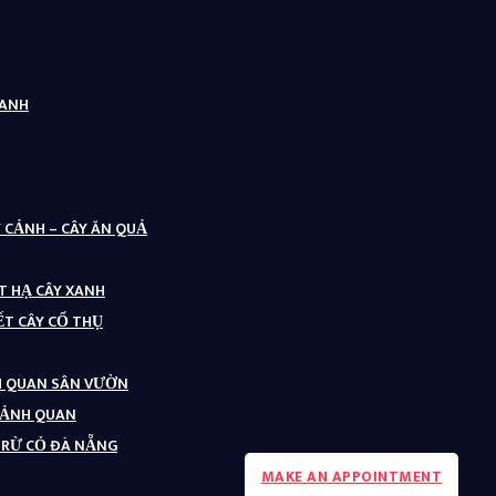
XANH
Y CẢNH – CÂY ĂN QUẢ
ẶT HẠ CÂY XANH
ẾT CÂY CỔ THỤ
NH QUAN SÂN VƯỜN
CẢNH QUAN
 TRỪ CỎ ĐÀ NẴNG
MAKE AN APPOINTMENT