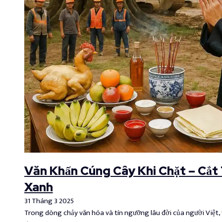
Văn Khấn Cúng Cây Khi Chặt – Cắt T
Xanh
31 Tháng 3 2025
Trong dòng chảy văn hóa và tín ngưỡng lâu đời của người Việt,