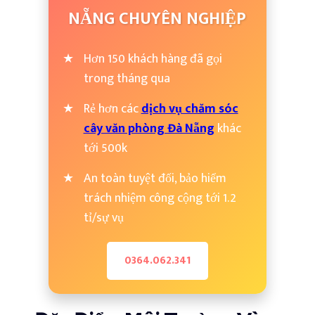
NẴNG CHUYÊN NGHIỆP
Hơn 150 khách hàng đã gọi
trong tháng qua
Rẻ hơn các
dịch vụ chăm sóc
cây văn phòng Đà Nẵng
khác
tới 500k
An toàn tuyệt đối, bảo hiểm
trách nhiệm công cộng tới 1.2
tỉ/sự vụ
0364.062.341