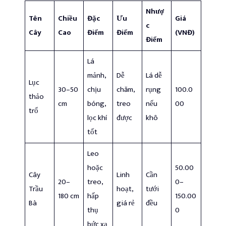
Nhượ
Tên
Chiều
Đặc
Ưu
Giá
c
Cây
Cao
Điểm
Điểm
(VNĐ)
Điểm
Lá
mảnh,
Dễ
Lá dễ
Lục
30–50
chịu
chăm,
rụng
100.0
thảo
cm
bóng,
treo
nếu
00
trổ
lọc khí
được
khô
tốt
Leo
hoặc
50.00
Cây
Linh
Cần
20–
treo,
0–
Trầu
hoạt,
tưới
180 cm
hấp
150.00
Bà
giá rẻ
đều
thụ
0
bức xạ