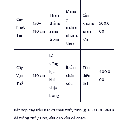
Mang
Thân
Cần
Cây
ý
150–
thẳng,
không
500.0
Phát
nghĩa
180 cm
sang
gian
00
Tài
phong
trọng
lớn
thủy
Lá
cứng,
Cây
Ít cần
Tốn
lọc
400.0
Vạn
150 cm
chăm
diện
khí,
00
Tuế
sóc
tích
chịu
bóng
Kết hợp cây trầu bà với chậu thủy tinh (giá 50.000 VNĐ)
để trồng thủy sinh, vừa đẹp vừa dễ chăm.