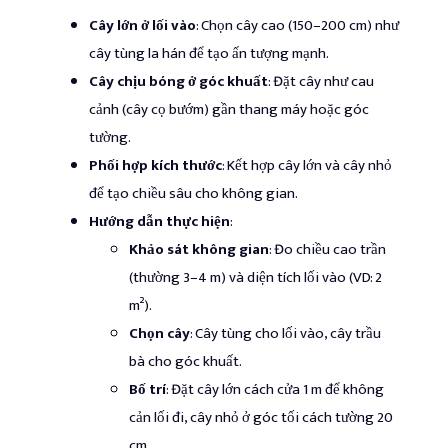
Cây lớn ở lối vào
: Chọn cây cao (150–200 cm) như
cây tùng la hán để tạo ấn tượng mạnh.
Cây chịu bóng ở góc khuất
: Đặt cây như cau
cảnh (cây cọ bướm) gần thang máy hoặc góc
tường.
Phối hợp kích thước
: Kết hợp cây lớn và cây nhỏ
để tạo chiều sâu cho không gian.
Hướng dẫn thực hiện
:
Khảo sát không gian
: Đo chiều cao trần
(thường 3–4 m) và diện tích lối vào (VD: 2
m²).
Chọn cây
: Cây tùng cho lối vào, cây trầu
bà cho góc khuất.
Bố trí
: Đặt cây lớn cách cửa 1 m để không
cản lối đi, cây nhỏ ở góc tối cách tường 20
cm.