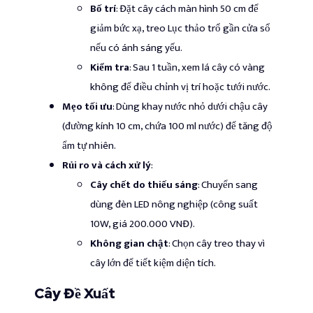
Bố trí
: Đặt cây cách màn hình 50 cm để
giảm bức xạ, treo Lục thảo trổ gần cửa sổ
nếu có ánh sáng yếu.
Kiểm tra
: Sau 1 tuần, xem lá cây có vàng
không để điều chỉnh vị trí hoặc tưới nước.
Mẹo tối ưu
: Dùng khay nước nhỏ dưới chậu cây
(đường kính 10 cm, chứa 100 ml nước) để tăng độ
ẩm tự nhiên.
Rủi ro và cách xử lý
:
Cây chết do thiếu sáng
: Chuyển sang
dùng đèn LED nông nghiệp (công suất
10W, giá 200.000 VNĐ).
Không gian chật
: Chọn cây treo thay vì
cây lớn để tiết kiệm diện tích.
Cây Đề Xuất