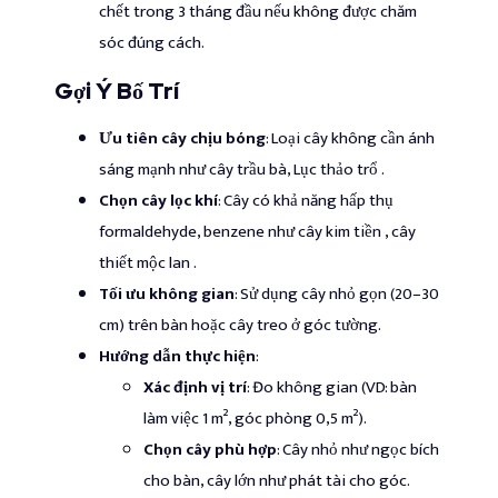
chết trong 3 tháng đầu nếu không được chăm
sóc đúng cách.
Gợi Ý Bố Trí
Ưu tiên cây chịu bóng
: Loại cây không cần ánh
sáng mạnh như cây trầu bà, Lục thảo trổ .
Chọn cây lọc khí
: Cây có khả năng hấp thụ
formaldehyde, benzene như cây kim tiền , cây
thiết mộc lan .
Tối ưu không gian
: Sử dụng cây nhỏ gọn (20–30
cm) trên bàn hoặc cây treo ở góc tường.
Hướng dẫn thực hiện
:
Xác định vị trí
: Đo không gian (VD: bàn
làm việc 1 m², góc phòng 0,5 m²).
Chọn cây phù hợp
: Cây nhỏ như ngọc bích
cho bàn, cây lớn như phát tài cho góc.