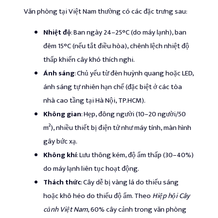
Văn phòng tại Việt Nam thường có các đặc trưng sau:
Nhiệt độ
: Ban ngày 24–25°C (do máy lạnh), ban
đêm 15°C (nếu tắt điều hòa), chênh lệch nhiệt độ
thấp khiến cây khó thích nghi.
Ánh sáng
: Chủ yếu từ đèn huỳnh quang hoặc LED,
ánh sáng tự nhiên hạn chế (đặc biệt ở các tòa
nhà cao tầng tại Hà Nội, TP.HCM).
Không gian
: Hẹp, đông người (10–20 người/50
m²), nhiều thiết bị điện tử như máy tính, màn hình
gây bức xạ.
Không khí
: Lưu thông kém, độ ẩm thấp (30–40%)
do máy lạnh liên tục hoạt động.
Thách thức
: Cây dễ bị vàng lá do thiếu sáng
hoặc khô héo do thiếu độ ẩm. Theo
Hiệp hội Cây
cảnh Việt Nam
, 60% cây cảnh trong văn phòng