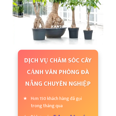
DỊCH VỤ CHĂM SÓC CÂY
CẢNH VĂN PHÒNG ĐÀ
NẴNG CHUYÊN NGHIỆP
Hơn 150 khách hàng đã gọi
trong tháng qua