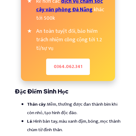
Rẻ hơn các
dịch vụ chăm sóc
cây văn phòng Đà Nẵng
khác
tới 500k
An toàn tuyệt đối, bảo hiểm
trách nhiệm công cộng tới 1.2
tỉ/sự vụ
0364.062.341
Đặc Điểm Sinh Học
Thân cây
: Mềm, thường được đan thành bím khi
còn nhỏ, tạo hình độc đáo.
Lá
: Hình bàn tay, màu xanh đậm, bóng, mọc thành
chùm từ đỉnh thân.