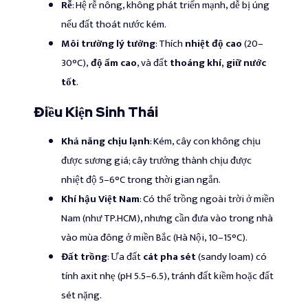
Rễ
: Hệ rễ nông, không phát triển mạnh, dễ bị úng
nếu đất thoát nước kém.
Môi trường lý tưởng
: Thích
nhiệt độ cao
(20–
30°C),
độ ẩm cao
, và đất
thoáng khí, giữ nước
tốt
.
Điều Kiện Sinh Thái
Khả năng chịu lạnh
: Kém, cây con không chịu
được sương giá; cây trưởng thành chịu được
nhiệt độ 5–6°C trong thời gian ngắn.
Khí hậu Việt Nam
: Có thể trồng ngoài trời ở miền
Nam (như TP.HCM), nhưng cần đưa vào trong nhà
vào mùa đông ở miền Bắc (Hà Nội, 10–15°C).
Đất trồng
: Ưa đất
cát pha sét
(sandy loam) có
tính axit nhẹ (pH 5.5–6.5), tránh đất kiềm hoặc đất
sét nặng.