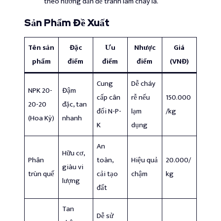
theo hướng dẫn để tránh làm cháy lá.
Sản Phẩm Đề Xuất
Tên sản
Đặc
Ưu
Nhược
Giá
phẩm
điểm
điểm
điểm
(VNĐ)
Cung
Dễ cháy
NPK 20-
Đậm
cấp cân
rễ nếu
150.000
20-20
đặc, tan
đối N-P-
lạm
/kg
(Hoa Kỳ)
nhanh
K
dụng
An
Hữu cơ,
Phân
toàn,
Hiệu quả
20.000/
giàu vi
trùn quế
cải tạo
chậm
kg
lượng
đất
Tan
Dễ sử