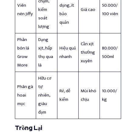
chậm,
Viên
dụng, ít
50.000/
kiểm
Giá cao
nén Jiffy
bảo
100 viên
soát
quản
lượng
Phân
Dạng
Cần xịt
bón lá
xịt, hấp
Hiệu quả
80.000/
thường
Grow
thụ qua
nhanh
500ml
xuyên
More
lá
Hữu cơ
Phân gà
tự
Rẻ, dễ
Mùi khó
10.000/
hoai
nhiên,
kiếm
chịu
kg
mục
giàu
đạm
Trồng Lại