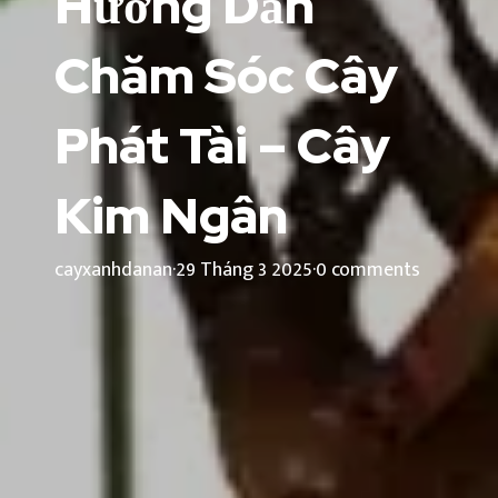
Hướng Dẫn
Chăm Sóc Cây
Phát Tài – Cây
Kim Ngân
cayxanhdanan
·
29 Tháng 3 2025
·
0 comments